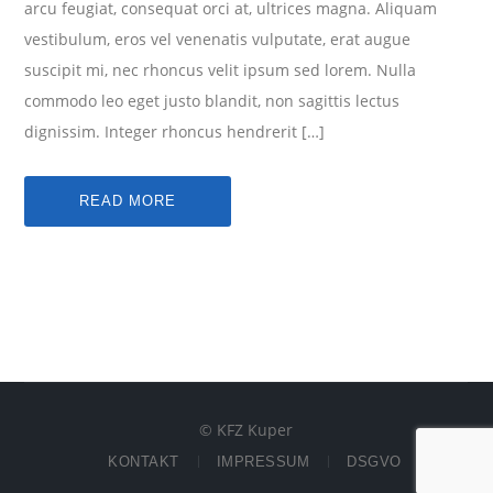
arcu feugiat, consequat orci at, ultrices magna. Aliquam
vestibulum, eros vel venenatis vulputate, erat augue
suscipit mi, nec rhoncus velit ipsum sed lorem. Nulla
commodo leo eget justo blandit, non sagittis lectus
dignissim. Integer rhoncus hendrerit […]
READ MORE
© KFZ Kuper
KONTAKT
IMPRESSUM
DSGVO